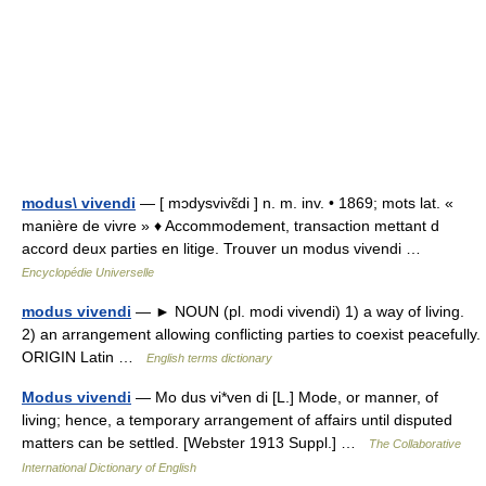
modus\ vivendi
— [ mɔdysvivɛ̃di ] n. m. inv. • 1869; mots lat. «
manière de vivre » ♦ Accommodement, transaction mettant d
accord deux parties en litige. Trouver un modus vivendi …
Encyclopédie Universelle
modus vivendi
— ► NOUN (pl. modi vivendi) 1) a way of living.
2) an arrangement allowing conflicting parties to coexist peacefully.
ORIGIN Latin …
English terms dictionary
Modus vivendi
— Mo dus vi*ven di [L.] Mode, or manner, of
living; hence, a temporary arrangement of affairs until disputed
matters can be settled. [Webster 1913 Suppl.] …
The Collaborative
International Dictionary of English