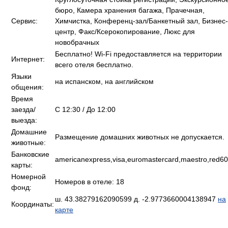
бюро, Камера хранения багажа, Прачечная,
Сервис:
Химчистка, Конференц-зал/Банкетный зал, Бизнес-
центр, Факс/Ксерокопирование, Люкс для
новобрачных
Бесплатно! Wi-Fi предоставляется на территории
Интернет:
всего отеля бесплатно.
Языки
на испанском, на английском
общения:
Время
заезда/
C 12:30 / До 12:00
выезда:
Домашние
Размещение домашних животных не допускается.
животные:
Банковские
americanexpress,visa,euromastercard,maestro,red60
карты:
Номерной
Номеров в отеле: 18
фонд:
ш. 43.38279162090599 д. -2.9773660004138947
на
Координаты:
карте